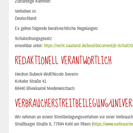
Zuständige Kammer:
Verliehen in:
Deutschland
Es gelten folgende berufsrechtliche Regelungen:
Schulordnungsgesetz
einsehbar unter:
https://recht.saarland.de/bssl/document/jlr-Schul
REDAKTIONELL VERANTWORTLICH
Heidrun Bubeck-Wolf/Nicole Severin
Kirkeler Straße 41
66440 Blieskastel Niederwürzbach
VERBRAUCHER­STREIT­BEILEGUNG/UNIVER
Wir nehmen an einem Streitbeilegungsverfahren vor einer Verbraucher
Straßburger Straße 8, 77694 Kehl am Rhein (
https://www.verbraucher