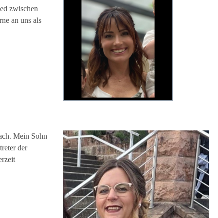
lied zwischen
rne an uns als
ach. Mein Sohn
reter der
rzeit