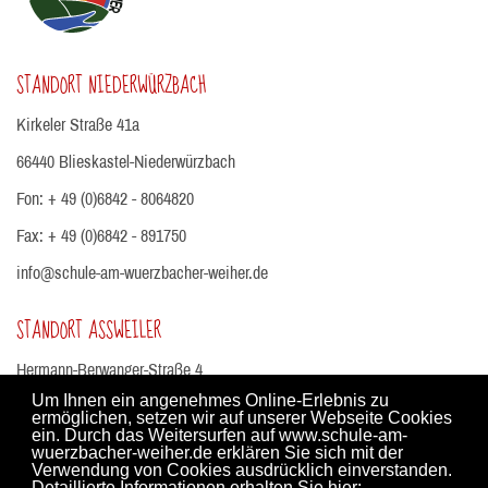
STANDORT NIEDERWÜRZBACH
Kirkeler Straße 41a
66440 Blieskastel-Niederwürzbach
Fon: + 49 (0)6842 - 8064820
Fax: + 49 (0)6842 - 891750
info@schule-am-wuerzbacher-weiher.de
STANDORT ASSWEILER
Hermann-Berwanger-Straße 4
Um Ihnen ein angenehmes Online-Erlebnis zu
66440 Blieskastel-Aßweiler
ermöglichen, setzen wir auf unserer Webseite Cookies
ein. Durch das Weitersurfen auf www.schule-am-
Fon: +49 (0)6803 - 613
wuerzbacher-weiher.de erklären Sie sich mit der
Verwendung von Cookies ausdrücklich einverstanden.
Fax:
Detaillierte Informationen erhalten Sie hier: