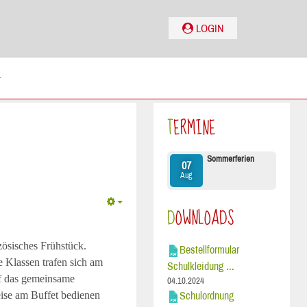
LOGIN
TERMINE
Sommerferien
07
Aug
DOWNLOADS
zösisches Frühstück.
Bestellformular
 Klassen trafen sich am
Schulkleidung ...
uf das gemeinsame
04.10.2024
Schulordnung
eise am Buffet bedienen